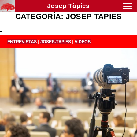
Josep Tàpies
CATEGORÍA:
JOSEP TAPIES
Men
ENTREVISTAS
|
JOSEP-TAPIES
|
VIDEOS