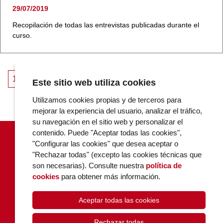
29/07/2019
Recopilación de todas las entrevistas publicadas durante el
curso.
NAVEGACIÓN
Page
Page
Page
1
2
3
Next page
Este sitio web utiliza cookies
DE
Utilizamos cookies propias y de terceros para
ENTRADAS
mejorar la experiencia del usuario, analizar el tráfico,
su navegación en el sitio web y personalizar el
contenido. Puede "Aceptar todas las cookies",
"Configurar las cookies" que desea aceptar o
"Rechazar todas" (excepto las cookies técnicas que
son necesarias). Consulte nuestra
política de
cookies
para obtener más información.
Aceptar todas las cookies
POLÍTICA DE COOKIES
PRIVACIDAD
Rechazar todas