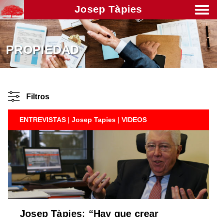
Josep Tàpies
Men
PROPIEDAD
Filtros
ENTREVISTAS
|
Josep Tapies
|
VIDEOS
Josep Tàpies: “Hay que crear